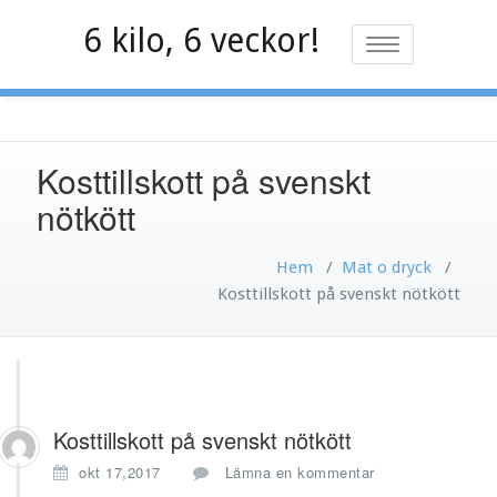
Hoppa
6 kilo, 6 veckor!
till
Slå
innehåll
på/av
navigering
Kosttillskott på svenskt
nötkött
Hem
/
Mat o dryck
/
Kosttillskott på svenskt nötkött
Kosttillskott på svenskt nötkött
okt 17,2017
Lämna en kommentar