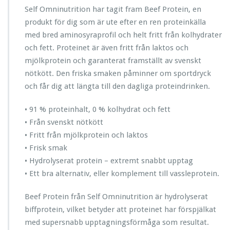
Self Omninutrition har tagit fram Beef Protein, en
produkt för dig som är ute efter en ren proteinkälla
med bred aminosyraprofil och helt fritt från kolhydrater
och fett. Proteinet är även fritt från laktos och
mjölkprotein och garanterat framställt av svenskt
nötkött. Den friska smaken påminner om sportdryck
och får dig att längta till den dagliga proteindrinken.
• 91 % proteinhalt, 0 % kolhydrat och fett
• Från svenskt nötkött
• Fritt från mjölkprotein och laktos
• Frisk smak
• Hydrolyserat protein – extremt snabbt upptag
• Ett bra alternativ, eller komplement till vassleprotein.
Beef Protein från Self Omninutrition är hydrolyserat
biffprotein, vilket betyder att proteinet har förspjälkat
med supersnabb upptagningsförmåga som resultat.