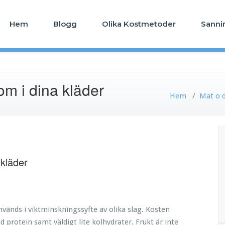
Hem
Blogg
Olika Kostmetoder
Sanni
kom i dina kläder
Hem
/
Mat o 
 kläder
nvänds i viktminskningssyfte av olika slag. Kosten
 protein samt väldigt lite kolhydrater. Frukt är inte