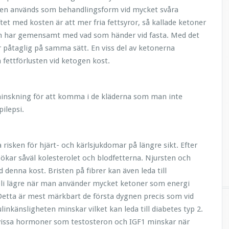
 även används som behandlingsform vid mycket svåra
tet med kosten är att mer fria fettsyror, så kallade ketoner
n har gemensamt med vad som händer vid fasta. Med det
 påtaglig på samma sätt. En viss del av ketonerna
fettförlusten vid ketogen kost.
minskning för att komma i de kläderna som man inte
ilepsi.
sken för hjärt- och kärlsjukdomar på längre sikt. Efter
å ökar såväl kolesterolet och blodfetterna. Njursten och
denna kost. Bristen på fibrer kan även leda till
li lägre när man använder mycket ketoner som energi
. Detta är mest märkbart de första dygnen precis som vid
linkänsligheten minskar vilket kan leda till diabetes typ 2.
vissa hormoner som testosteron och IGF1 minskar när