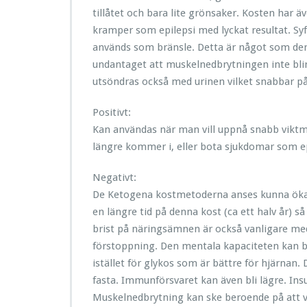
tillåtet och bara lite grönsaker. Kosten har
kramper som epilepsi med lyckat resultat. Syf
används som bränsle. Detta är något som de
undantaget att muskelnedbrytningen inte blir
utsöndras också med urinen vilket snabbar på 
Positivt:
Kan användas när man vill uppnå snabb vikt
längre kommer i, eller bota sjukdomar som ep
Negativt:
De Ketogena kostmetoderna anses kunna öka ri
en längre tid på denna kost (ca ett halv år) s
brist på näringsämnen är också vanligare med 
förstoppning. Den mentala kapaciteten kan b
istället för glykos som är bättre för hjärnan
fasta. Immunförsvaret kan även bli lägre. Insu
Muskelnedbrytning kan ske beroende på att 