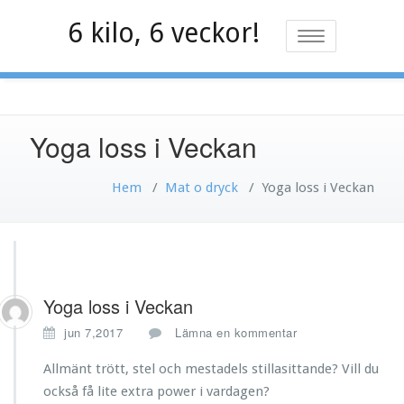
Hoppa
6 kilo, 6 veckor!
till
Slå
innehåll
på/av
navigering
Yoga loss i Veckan
Hem
/
Mat o dryck
/
Yoga loss i Veckan
Yoga loss i Veckan
jun 7,2017
Lämna en kommentar
Allmänt trött, stel och mestadels stillasittande? Vill du
också få lite extra power i vardagen?